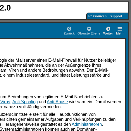
2.0
Ressourcen
Support
Zurück
Oberste Ebene
Weiter
Mehr
e der Mailserver einen E-Mail-Firewall für Nutzer beliebiger
fige Abwehrmaßnahmen, die an der Außengrenze Ihres
am, Viren und andere Bedrohungen abwehrt. Der E-Mail-
t, einem Industriestandard, und bietet Leistungsstärke und
um Bedrohungen von legitimen E-Mail-Nachrichten zu
-Virus
,
Anti-Spoofing
und
Anti-Abuse
wirksam ein. Damit werden
er nahezu vollständig vermieden.
zerschnittstelle stellt für alle Hauptfunktionen von
n Übersichten gemeinsamer Aufgaben und Verknüpfungen zu den
se Herangehensweise gestattet es den
Administratoren
,
 Systemadministratoren können auch an Domänen-