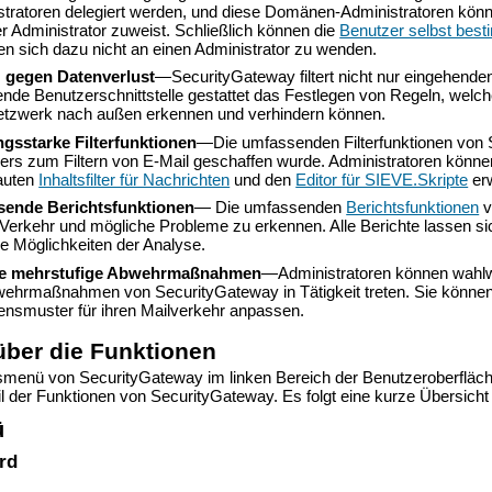
stratoren delegiert werden, und diese Domänen-Administratoren könn
r Administrator zuweist. Schließlich können die
Benutzer selbst bes
n sich dazu nicht an einen Administrator zu wenden.
 gegen Datenverlust
—SecurityGateway filtert nicht nur eingehend
nde Benutzerschnittstelle gestattet das Festlegen von Regeln, welch
tzwerk nach außen erkennen und verhindern können
.
ngsstarke Filterfunktionen
—Die umfassenden Filterfunktionen von
ers zum Filtern von E-Mail geschaffen wurde. Administratoren kön
auten
Inhaltsfilter für Nachrichten
und den
Editor für SIEVE.Skripte
erw
ende Berichtsfunktionen
— Die umfassenden
Berichtsfunktionen
v
Verkehr und mögliche Probleme zu erkennen. Alle Berichte lassen sich d
e Möglichkeiten der Analyse.
le mehrstufige Abwehrmaßnahmen
—Administratoren können wahlwei
ehrmaßnahmen von SecurityGateway in Tätigkeit treten. Sie können d
ensmuster für ihren Mailverkehr anpassen.
über die Funktionen
smenü von SecurityGateway im linken Bereich der Benutzeroberfläc
eil der Funktionen von SecurityGateway. Es folgt eine kurze Übersic
ü
rd