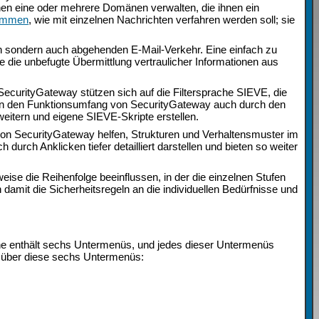
en eine oder mehrere Domänen verwalten, die ihnen ein
timmen
, wie mit einzelnen Nachrichten verfahren werden soll; sie
en sondern auch abgehenden E-Mail-Verkehr. Eine einfach zu
e die unbefugte Übermittlung vertraulicher Informationen aus
SecurityGateway stützen sich auf die Filtersprache SIEVE, die
nen den Funktionsumfang von SecurityGateway auch durch den
eitern und eigene SIEVE-Skripte erstellen.
on SecurityGateway helfen, Strukturen und Verhaltensmuster im
urch Anklicken tiefer detailliert darstellen und bieten so weiter
se die Reihenfolge beeinflussen, in der die einzelnen Stufen
amit die Sicherheitsregeln an die individuellen Bedürfnisse und
he enthält sechs Untermenüs, und jedes dieser Untermenüs
ht über diese sechs Untermenüs: