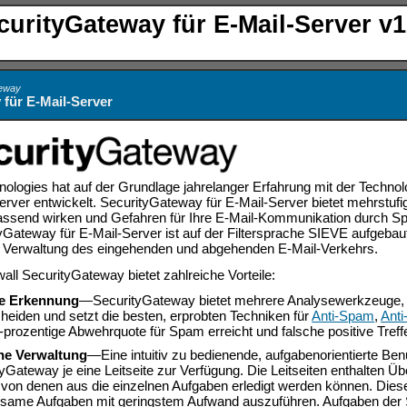
curityGateway für E-Mail-Server v1
teway
für E-Mail-Server
ogies hat auf der Grundlage jahrelanger Erfahrung mit der Technologi
ver entwickelt. SecurityGateway für E-Mail-Server bietet mehrstu
ssend wirken und Gefahren für Ihre E-Mail-Kommunikation durch Sp
tyGateway für E-Mail-Server ist auf der Filtersprache SIEVE aufgebau
 der Verwaltung des eingehenden und abgehenden E-Mail-Verkehrs.
all SecurityGateway bietet zahlreiche Vorteile:
e Erkennung
—SecurityGateway bietet mehrere Analysewerkzeuge, 
heiden und setzt die besten, erprobten Techniken für
Anti-Spam
,
Anti
-prozentige Abwehrquote für Spam erreicht und falsche positive Treff
he Verwaltung
—Eine intuitiv zu bedienende, aufgabenorientierte Benut
yGateway je eine Leitseite zur Verfügung. Die Leitseiten enthalte
, von denen aus die einzelnen Aufgaben erledigt werden können. Die
same Aufgaben mit geringstem Aufwand auszuführen. Aufgaben der