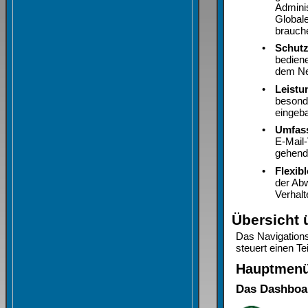
Admini
Globale
brauche
•
Schutz
bediene
dem Ne
•
Leistu
besond
eingeb
•
Umfass
E-Mail-
gehend
•
Flexib
der Abw
Verhalt
Übersicht 
Das Navigation
steuert einen T
Hauptmen
Das Dashboa