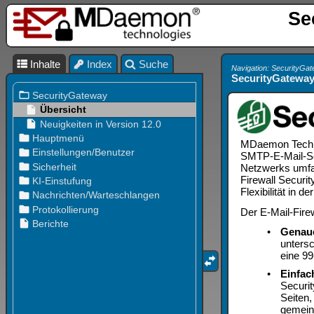
Se
Inhalte
Index
Suche
Navigation: SecurityGa
SecurityGateway 
MDaemon Technol
SMTP-E-Mail-Ser
Netzwerks umfa
Firewall Securi
Flexibilität in
Der E-Mail-Firew
•
Genau
untersc
eine 99
•
Einfac
Securit
Seiten
gemein