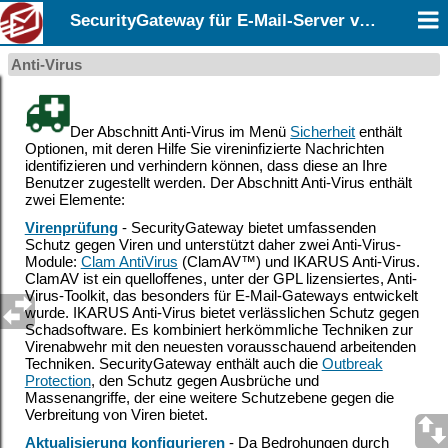
SecurityGateway für E-Mail-Server v12.0
Anti-Virus
Der Abschnitt Anti-Virus im Menü
Sicherheit
enthält
Optionen, mit deren Hilfe Sie vireninfizierte Nachrichten
identifizieren und verhindern können, dass diese an Ihre
Benutzer zugestellt werden. Der Abschnitt Anti-Virus enthält
zwei Elemente:
Virenprüfung
- SecurityGateway bietet umfassenden
Schutz gegen Viren und unterstützt daher zwei Anti-Virus-
Module:
Clam AntiVirus
(ClamAV
™
) und IKARUS Anti-Virus.
ClamAV ist ein quelloffenes, unter der GPL lizensiertes, Anti-
Virus-Toolkit, das besonders für E-Mail-Gateways entwickelt
wurde. IKARUS Anti-Virus bietet verlässlichen Schutz gegen
Schadsoftware. Es kombiniert herkömmliche Techniken zur
Virenabwehr mit den neuesten vorausschauend arbeitenden
Techniken. SecurityGateway enthält auch die
Outbreak
Protection
, den Schutz gegen Ausbrüche und
Massenangriffe, der eine weitere Schutzebene gegen die
Verbreitung von Viren bietet.
Aktualisierung konfigurieren
- Da Bedrohungen durch