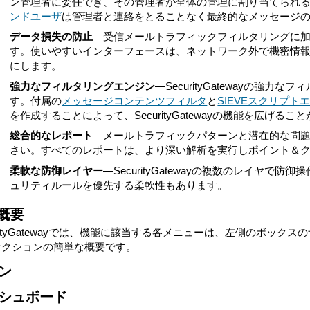
ン管理者に委任でき、その管理者が全体の管理に割り当てられる
ンドユーザ
は管理者と連絡をとることなく最終的なメッセージ
•
データ損失の防止
—
受信メールトラフィックフィルタリングに加え、S
す。使いやすいインターフェースは、ネットワーク外で機密情
にします。
•
強力なフィルタリングエンジン
—
SecurityGatewayの強
す。付属の
メッセージコンテンツフィルタ
と
SIEVEスクリプト
を作成することによって、SecurityGatewayの機能を広げるこ
•
総合的なレポート
—
メールトラフィックパターンと潜在的な問題をSec
さい。すべてのレポートは、より深い解析を実行しポイント＆
•
柔軟な防御レイヤー
—SecurityGatewayの複数のレイヤ
ュリティルールを優先する柔軟性もあります。
概要
urityGatewayでは、機能に該当する各メニューは、左側のボッ
セクションの簡単な概要です。
ン
シュボード