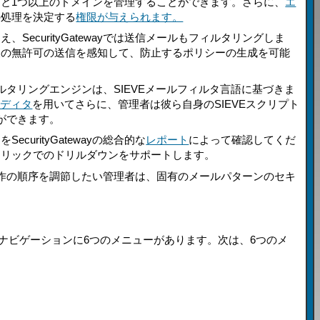
と1つ以上のドメインを管理することができます。さらに、
エ
の処理を決定する
権限が与えられます。
ecurityGatewayでは送信メールもフィルタリングしま
報の無許可の送信を感知して、防止するポリシーの生成を可能
力なフィルタリングエンジンは、SIEVEメールフィルタ言語に基づきま
エディタ
を用いてさらに、管理者は彼ら自身のSIEVEスクリプト
とができます。
urityGatewayの総合的な
レポート
によって確認してくだ
クリックでのドリルダウンをサポートします。
で防御操作の順序を調節したい管理者は、固有のメールパターンのセキ
クスのナビゲーションに6つのメニューがあります。次は、6つのメ