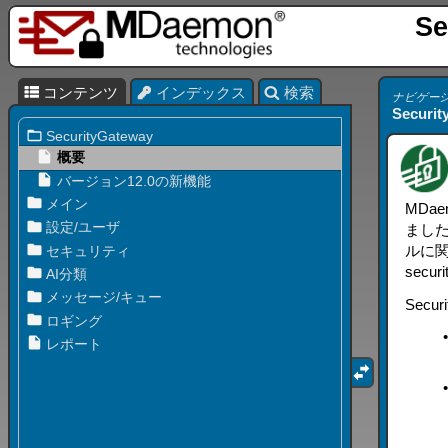
Se
コンテンツ
インデックス
検索
ナビゲーション
Securit
MDa
ました。S
ルに
sec
Secu