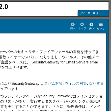
2.0
リソース
サポート
前へ
トップ
次へ
もっと
TPメールサーバーのセキュリティファイアウォールの開発を行ってき
複数レイヤーでスパム、なりすまし、ウィルス、その他メー
グ言語をベースに、
SecurityGateway for Email Servers
email
柔軟性を向上させます。
事により
SecurityGatewayは
スパム対策
,
ウィルス対策
,
なりすま
誇っています。
ディングページがSecurityGatewayではメインセクショ
クのリストがあり、実行するタスクページへのリンクが表示さ
処置を実行することができます。さらに、管理責任は、ドメイ