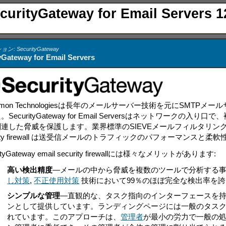
curityGateway for Email Servers 1
: SecurityGateway
yGateway for Email Servers
emon Technologiesは長年のメールサーバー技術を元にSM
ecurityGateway for Email Servers
はネットワークの入り口で、
関連した脅威を保護します。業界標準のSIEVEメールフィルタリン
urity firewall は送受信メールのトラフィックのパフォーマンスと
rityGateway email security firewallには様々なメリットがあります:
•
高い検出精度
—メールの中から脅威を複数のツールで分析する
し対策
,
不正使用対策
技術において99％のほぼ完全な検出率を
•
シンプルな管理
—
直観的な、タスク指向のインターフェースを持つラン
ンとして提供しています。ランディングページには一般のタス
れています。このアプローチは、
管理者
が最小の労力で一般の