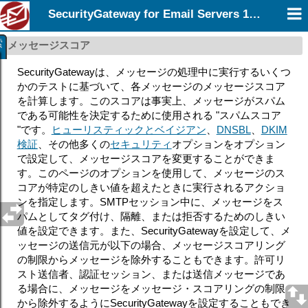
SecurityGateway for Email Servers 12.0
索
メッセージスコア
SecurityGatewayは、メッセージの処理中に実行するいくつ
かのテストに基づいて、各メッセージのメッセージスコア
を計算します。このスコアは事実上、メッセージがスパム
である可能性を決定するために使用される "スパムスコア
"です。
ヒューリスティックとベイジアン
、
DNSBL
、
DKIM
検証
、その他多くの
セキュリティ
オプションをオプション
で設定して、メッセージスコアを変更することができま
す。このページのオプションを使用して、メッセージのス
コアが特定のしきい値を超えたときに実行されるアクショ
ンを指定します。SMTPセッション中に、メッセージをス
パムとしてタグ付け、隔離、または拒否するためのしきい
値を設定できます。また、SecurityGatewayを設定して、メ
ッセージの送信元が以下の場合、メッセージスコアリング
の制限からメッセージを除外することもできます。許可リ
スト送信者、認証セッション、または送信メッセージであ
る場合に、メッセージをメッセージ・スコアリングの制限
から除外するようにSecurityGatewayを設定することもでき