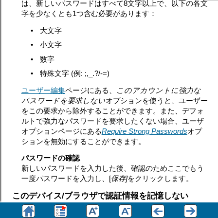
は、新しいパスワードはすべて8文字以上で、以下の各文
字を少なくとも1つ含む必要があります：
•
大文字
•
小文字
•
数字
•
特殊文字 (例: ;,_.?/-=)
ユーザー編集
ページにある、
このアカウントに強力な
パスワードを要求しない
オプションを使うと、ユーザー
をこの要求から除外することができます。また、デフォ
ルトで強力なパスワードを要求したくない場合、ユーザ
オプションページにある
Require Strong Passwords
オプ
ションを無効にすることができます。
パスワードの確認
新しいパスワードを入力した後、確認のためここでもう
一度パスワードを入力し、[
保存]
をクリックします。
このデバイス/ブラウザで認証情報を記憶しない
SecurityGatewayへサインインする際、「
このデバイス