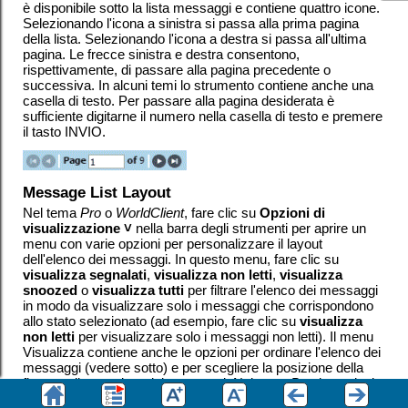
è disponibile sotto la lista messaggi e contiene quattro icone.
Selezionando l'icona a sinistra si passa alla prima pagina
della lista. Selezionando l'icona a destra si passa all'ultima
pagina. Le frecce sinistra e destra consentono,
rispettivamente, di passare alla pagina precedente o
successiva. In alcuni temi lo strumento contiene anche una
casella di testo. Per passare alla pagina desiderata è
sufficiente digitarne il numero nella casella di testo e premere
il tasto INVIO.
Message List Layout
Nel tema
Pro
o
WorldClient
, fare clic su
Opzioni di
visualizzazione ˅
nella barra degli strumenti per aprire un
menu con varie opzioni per personalizzare il layout
dell'elenco dei messaggi. In questo menu, fare clic su
visualizza segnalati
,
visualizza non letti
,
visualizza
snoozed
o
visualizza tutti
per filtrare l'elenco dei messaggi
in modo da visualizzare solo i messaggi che corrispondono
allo stato selezionato (ad esempio, fare clic su
visualizza
non letti
per visualizzare solo i messaggi non letti). Il menu
Visualizza contiene anche le opzioni per ordinare l'elenco dei
messaggi (vedere sotto) e per scegliere la posizione della
finestra di anteprima dei messaggi. Nel tema
Pro
, le opzioni
dell'anteprima dei messaggi si trovano sotto l'opzione
Layout