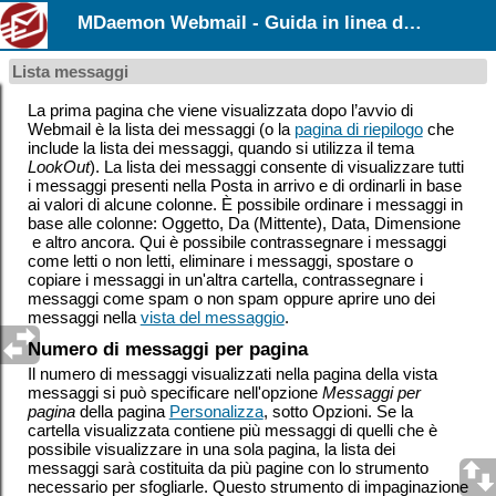
MDaemon Webmail - Guida in linea dell’utente
Lista messaggi
La prima pagina che viene visualizzata dopo l’avvio di
Webmail è la lista dei messaggi (o la
pagina di riepilogo
che
include la lista dei messaggi, quando si utilizza il tema
LookOut
). La lista dei messaggi consente di visualizzare tutti
i messaggi presenti nella Posta in arrivo e di ordinarli in base
ai valori di alcune colonne. È possibile ordinare i messaggi in
base alle colonne: Oggetto, Da (Mittente), Data, Dimensione
e altro ancora. Qui è possibile contrassegnare i messaggi
come letti o non letti, eliminare i messaggi, spostare o
copiare i messaggi in un'altra cartella, contrassegnare i
messaggi come spam o non spam oppure aprire uno dei
messaggi nella
vista del messaggio
.
Numero di messaggi per pagina
Il numero di messaggi visualizzati nella pagina della vista
messaggi si può specificare nell'opzione
Messaggi per
pagina
della pagina
Personalizza
, sotto Opzioni. Se la
cartella visualizzata contiene più messaggi di quelli che è
possibile visualizzare in una sola pagina, la lista dei
messaggi sarà costituita da più pagine con lo strumento
necessario per sfogliarle. Questo strumento di impaginazione