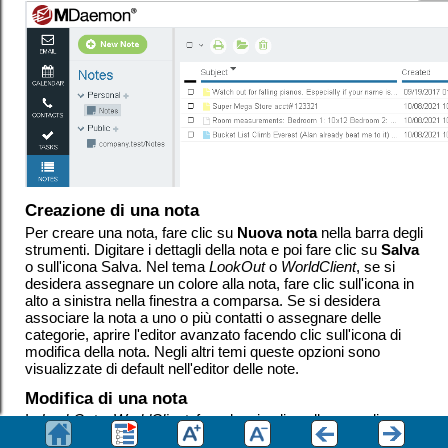
Creazione di una nota
Per creare una nota, fare clic su
Nuova nota
nella barra degli
strumenti. Digitare i dettagli della nota e poi fare clic su
Salva
o sull'icona Salva. Nel tema
LookOut
o
WorldClient
, se si
desidera assegnare un colore alla nota, fare clic sull'icona in
alto a sinistra nella finestra a comparsa. Se si desidera
associare la nota a uno o più contatti o assegnare delle
categorie, aprire l'editor avanzato facendo clic sull'icona di
modifica della nota. Negli altri temi queste opzioni sono
visualizzate di default nell'editor delle note.
Modifica di una nota
In
LookOut
o
WorldClient
, fare doppio clic sulla voce di una
nota per aprirla e modificarla. Negli altri temi, fare clic