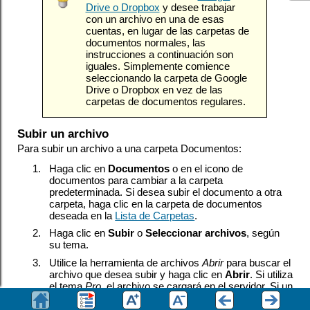
Drive o Dropbox
y desee trabajar
con un archivo en una de esas
cuentas, en lugar de las carpetas de
documentos normales, las
instrucciones a continuación son
iguales. Simplemente comience
seleccionando la carpeta de Google
Drive o Dropbox en vez de las
carpetas de documentos regulares.
Subir un archivo
Para subir un archivo a una carpeta Documentos:
1.
Haga clic en
Documentos
o en el icono de
documentos para cambiar a la carpeta
predeterminada. Si desea subir el documento a otra
carpeta, haga clic en la carpeta de documentos
deseada en la
Lista de Carpetas
.
2.
Haga clic en
Subir
o
Seleccionar archivos
, según
su tema.
3.
Utilice la herramienta de archivos
Abrir
para buscar el
archivo que desea subir y haga clic en
Abrir
. Si utiliza
el tema
Pro
, el archivo se cargará en el servidor. Si un
archivo con el mismo nombre ya existe, se le añadirá
un número al nombre del archivo al subirlo. Si está