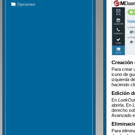
Creación 
Para crear 
icono de gu
izquierda d
haciendo cl
Edición d
En
LookOu
abrirla. En
derecho sobr
Avanzado en
Eliminaci
Para elimin