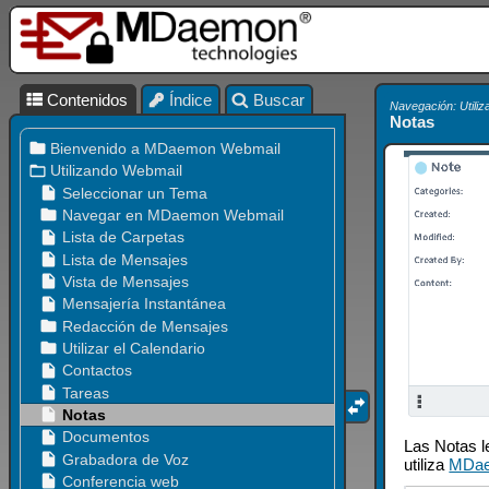
Contenidos
Índice
Buscar
Navegación: Utili
Notas
Las Notas l
utiliza
MDae