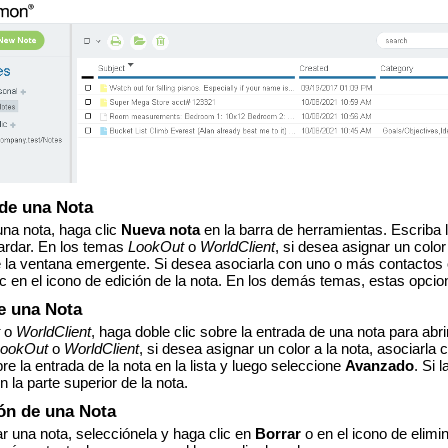
de una Nota
una nota, haga clic
Nueva nota
en la barra de herramientas. Escriba l
ardar.
En los temas
LookOut
o
WorldClient
, si desea asignar un color
e la ventana emergente. Si desea asociarla con uno o más contactos 
ic en el icono de edición de la nota. En los demás temas, estas opc
e una Nota
t
o
WorldClient
, haga doble clic sobre la entrada de una nota para abr
LookOut
o
WorldClient
, si desea asignar un color a la nota, asociarl
e la entrada de la nota en la lista y luego seleccione
Avanzado
. Si 
 la parte superior de la nota.
ón de una Nota
ar una nota, selecciónela y haga clic en
Borrar
o en el icono de elimi