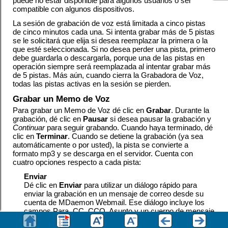
puede no estar disponible para algunos usuarios o ser
compatible con algunos dispositivos.
La sesión de grabación de voz está limitada a cinco pistas
de cinco minutos cada una. Si intenta grabar más de 5 pistas
se le solicitará que elija si desea reemplazar la primera o la
que esté seleccionada. Si no desea perder una pista, primero
debe guardarla o descargarla, porque una de las pistas en
operación siempre será reemplazada al intentar grabar más
de 5 pistas. Más aún, cuando cierra la Grabadora de Voz,
todas las pistas activas en la sesión se pierden.
Grabar un Memo de Voz
Para grabar un Memo de Voz dé clic en
Grabar
. Durante la
grabación, dé clic en
Pausar
si desea pausar la grabación y
Continuar
para seguir grabando. Cuando haya terminado, dé
clic en
Terminar
. Cuando se detiene la grabación (ya sea
automáticamente o por usted), la pista se convierte a
formato mp3 y se descarga en el servidor. Cuenta con
cuatro opciones respecto a cada pista:
Enviar
Dé clic en
Enviar
para utilizar un diálogo rápido para
enviar la grabación en un mensaje de correo desde su
cuenta de MDaemon Webmail. Ese diálogo incluye los
campos Para, CC, CCO, Asunto y un cuerpo de mensaje
en texto plano. Solo se requiere el campo Para. Si deja los