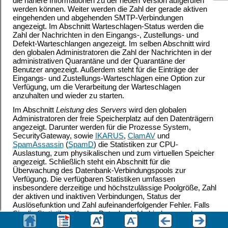
die nähere Informationen zu der neuen Version aufgerufen
werden können. Weiter werden die Zahl der gerade aktiven
eingehenden und abgehenden SMTP-Verbindungen
angezeigt. Im Abschnitt Warteschlagen-Status werden die
Zahl der Nachrichten in den Eingangs-, Zustellungs- und
Defekt-Warteschlangen angezeigt. Im selben Abschnitt wird
den globalen Administratoren die Zahl der Nachrichten in der
administrativen Quarantäne und der Quarantäne der
Benutzer angezeigt. Außerdem steht für die Einträge der
Eingangs- und Zustellungs-Warteschlagen eine Option zur
Verfügung, um die Verarbeitung der Warteschlagen
anzuhalten und wieder zu starten.
Im Abschnitt
Leistung des Servers
wird den globalen
Administratoren der freie Speicherplatz auf den Datenträgern
angezeigt. Darunter werden für die Prozesse System,
SecurityGateway, sowie
IKARUS
,
ClamAV
und
SpamAssassin
(
SpamD
) die Statistiken zur CPU-
Auslastung, zum physikalischen und zum virtuellen Speicher
angezeigt. Schließlich steht ein Abschnitt für die
Überwachung des Datenbank-Verbindungspools zur
Verfügung. Die verfügbaren Statistiken umfassen
insbesondere derzeitige und höchstzulässige Poolgröße, Zahl
der aktiven und inaktiven Verbindungen, Status der
Auslösefunktion und Zahl aufeinanderfolgender Fehler. Falls
Sie die Statistiken für den Datenbank-Verbindungspool aus
dem Dashboard ausblenden wollen, deaktivieren Sie unter