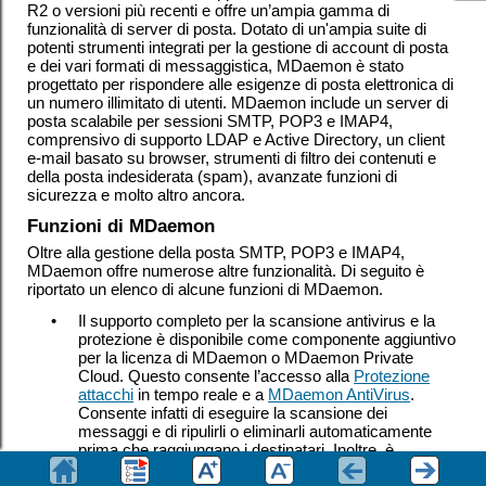
R2 o versioni più recenti
e offre un’ampia gamma di
funzionalità di server di posta. Dotato di un'ampia suite di
potenti strumenti integrati per la gestione di account di posta
e dei vari formati di messaggistica, MDaemon è stato
progettato per rispondere alle esigenze di posta elettronica di
un numero illimitato di utenti. MDaemon include un server di
posta scalabile per sessioni SMTP, POP3 e IMAP4,
comprensivo di supporto LDAP e Active Directory, un client
e-mail basato su browser, strumenti di filtro dei contenuti e
della posta indesiderata (spam), avanzate funzioni di
sicurezza e molto altro ancora.
Funzioni di MDaemon
Oltre alla gestione della posta SMTP, POP3 e IMAP4,
MDaemon offre numerose altre funzionalità. Di seguito è
riportato un elenco di alcune funzioni di MDaemon.
•
Il supporto completo per la scansione antivirus e la
protezione è disponibile come componente aggiuntivo
per la licenza di MDaemon o MDaemon Private
Cloud. Questo consente l’accesso alla
Protezione
attacchi
in tempo reale e a
MDaemon AntiVirus
.
Consente infatti di eseguire la scansione dei
messaggi e di ripulirli o eliminarli automaticamente
prima che raggiungano i destinatari. Inoltre, è
possibile configurare MDaemon per l'invio di un