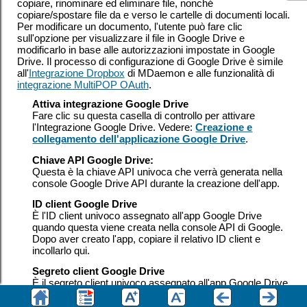
copiare, rinominare ed eliminare file, nonché
copiare/spostare file da e verso le cartelle di documenti locali.
Per modificare un documento, l'utente può fare clic
sull'opzione per visualizzare il file in Google Drive e
modificarlo in base alle autorizzazioni impostate in Google
Drive. Il processo di configurazione di Google Drive è simile
all'
Integrazione Dropbox
di MDaemon e alle funzionalità di
integrazione MultiPOP OAuth
.
Attiva integrazione Google Drive
Fare clic su questa casella di controllo per attivare
l'Integrazione Google Drive. Vedere:
Creazione e
collegamento dell'applicazione Google Drive
.
Chiave API Google Drive:
Questa è la chiave API univoca che verrà generata nella
console Google Drive API durante la creazione dell'app.
ID client Google Drive
È l'ID client univoco assegnato all'app Google Drive
quando questa viene creata nella console API di Google.
Dopo aver creato l'app, copiare il relativo ID client e
incollarlo qui.
Segreto client Google Drive
È il segreto client univoco assegnato all'app Google Drive
quando questa viene creata nella console API di Google.
Dopo aver creato l'app, copiare il relativo Segreto client e