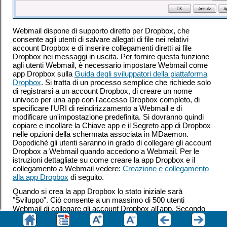
Webmail dispone di supporto diretto per Dropbox, che
consente agli utenti di salvare allegati di file nei relativi
account Dropbox e di inserire collegamenti diretti ai file
Dropbox nei messaggi in uscita. Per fornire questa funzione
agli utenti Webmail, è necessario impostare Webmail come
app Dropbox sulla
Guida degli sviluppatori della piattaforma
Dropbox
. Si tratta di un processo semplice che richiede solo
di registrarsi a un account Dropbox, di creare un nome
univoco per una app con l'accesso Dropbox completo, di
specificare l'URI di reindirizzamento a Webmail e di
modificare un'impostazione predefinita. Si dovranno quindi
copiare e incollare la Chiave app e il Segreto app di Dropbox
nelle opzioni della schermata associata in MDaemon.
Dopodiché gli utenti saranno in grado di collegare gli account
Dropbox a Webmail quando accedono a Webmail. Per le
istruzioni dettagliate su come creare la app Dropbox e il
collegamento a Webmail vedere:
Creazione e collegamento
alla app Dropbox
di seguito.
Quando si crea la app Dropbox lo stato iniziale sarà
"Sviluppo". Ciò consente a un massimo di 500 utenti
Webmail di collegare gli account Dropbox all'app. Secondo
Dropbox, comunque, "dopo che l'app ha collegato 50 utenti
Dropbox, per due settimane si potrà richiedere e ricevere