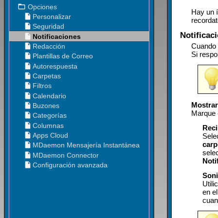
Hay un í
recordat
Notificac
Cuando u
Si respo
Mostrar
Marque e
Reci
Sele
carp
sele
Noti
Soni
Util
en el
cuan