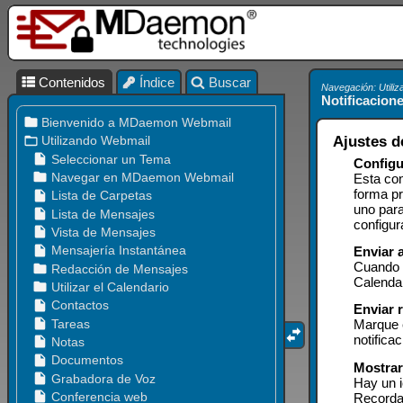
Contenidos
Índice
Buscar
Navegación: Utili
Notificacion
Ajustes d
Configu
Esta con
forma p
uno para
configur
Enviar 
Cuando e
Calendar
Enviar 
Marque e
notific
Mostrar
Hay un i
Recordat