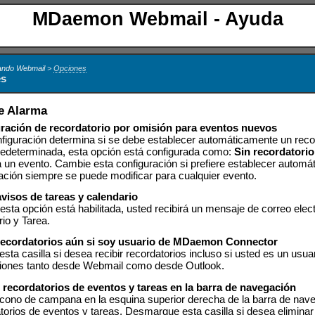
MDaemon Webmail - Ayuda
zando Webmail >
Opciones
es
e Alarma
ración de recordatorio por omisión para eventos nuevos
figuración determina si se debe establecer automáticamente un recor
redeterminada, esta opción está configurada como:
Sin recordatorio
 un evento. Cambie esta configuración si prefiere establecer automá
ación siempre se puede modificar para cualquier evento.
avisos de tareas y calendario
sta opción está habilitada, usted recibirá un mensaje de correo elect
io y Tarea.
recordatorios aún si soy usuario de MDaemon Connector
sta casilla si desea recibir recordatorios incluso si usted es un usua
aciones tanto desde Webmail como desde Outlook.
 recordatorios de eventos y tareas en la barra de navegación
cono de campana en la esquina superior derecha de la barra de naveg
orios de eventos y tareas. Desmarque esta casilla si desea eliminar