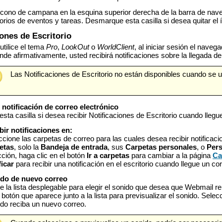
cono de campana en la esquina superior derecha de la barra de naveg
orios de eventos y tareas. Desmarque esta casilla si desea quitar e
iones de Escritorio
tilice el tema
Pro
,
LookOut
o
WorldClient
, al iniciar sesión el naveg
nde afirmativamente, usted recibirá notificaciones sobre la llegada 
Las Notificaciones de Escritorio no están disponibles cuando se uti
 notificación de correo electrónico
sta casilla si desea recibir Notificaciones de Escritorio cuando lleg
bir notificaciones en:
ccione las carpetas de correo para las cuales desea recibir notific
etas
, solo la
Bandeja de entrada
, sus
Carpetas personales
, o
Pers
cción,
haga clic en el botón
Ir a carpetas
para cambiar a la página
Ca
ficar
para recibir una notificación en el escritorio cuando llegue un co
do de nuevo correo
ice la lista desplegable para elegir el sonido que desea que Webmail 
 botón que aparece junto a la lista para previsualizar el sonido. Sele
do reciba un nuevo correo.