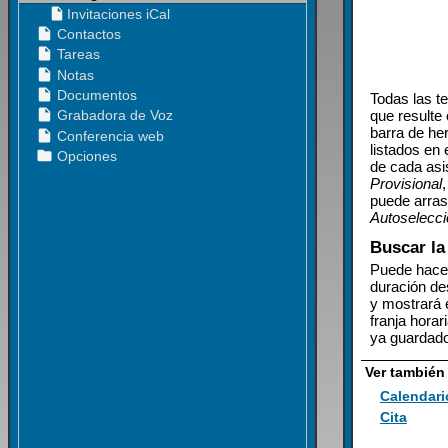
Todas las
t
que resulte
barra de he
listados en 
de cada asi
Provisional
puede arrast
Autoselecci
Buscar la
Puede hacer 
duración de
y mostrará 
franja hora
ya guardad
Ver también
Calendari
Cita