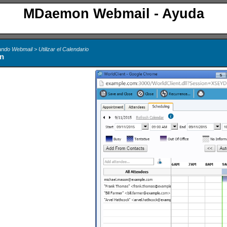
MDaemon Webmail - Ayuda
ando Webmail > Utilizar el Calendario
n