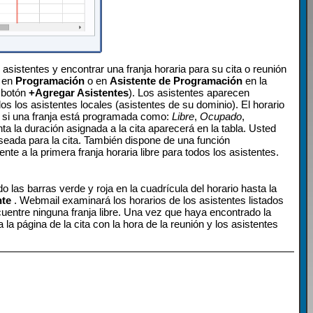
sistentes y encontrar una franja horaria para su cita o reunión
c en
Programación
o en
Asistente de Programación
en la
l botón
+Agregar Asistentes
). Los asistentes aparecen
dos los asistentes locales (asistentes de su dominio). El horario
r si una franja está programada como:
Libre
,
Ocupado
,
nta la duración asignada a la cita aparecerá en la tabla. Usted
deseada para la cita. También dispone de una función
te a la primera franja horaria libre para todos los asistentes.
 las barras verde y roja en la cuadrícula del horario hasta la
nte
. Webmail examinará los horarios de los asistentes listados
cuentre ninguna franja libre. Una vez que haya encontrado la
 la página de la cita con la hora de la reunión y los asistentes