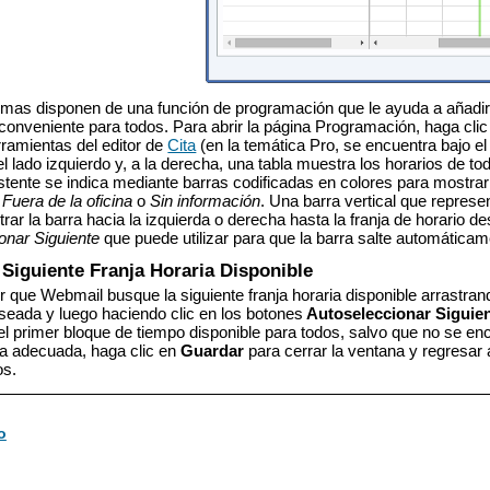
emas
disponen de una función de programación que le ayuda a añadir a
 conveniente para todos. Para abrir la página Programación, haga cli
rramientas del editor de
Cita
(en la temática Pro, se encuentra bajo e
el lado izquierdo y, a la derecha, una tabla muestra los horarios de to
stente se indica mediante barras codificadas en colores para mostra
,
Fuera de la oficina
o
Sin información
. Una barra vertical que represe
rar la barra hacia la izquierda o derecha hasta la franja de horario 
onar Siguiente
que puede utilizar para que la barra salte automáticamen
 Siguiente Franja Horaria Disponible
que Webmail busque la siguiente franja horaria disponible arrastrando
seada y luego haciendo clic en los botones
Autoseleccionar Siguie
el primer bloque de tiempo disponible para todos, salvo que no se en
ria adecuada, haga clic en
Guardar
para cerrar la ventana y regresar a
os.
o