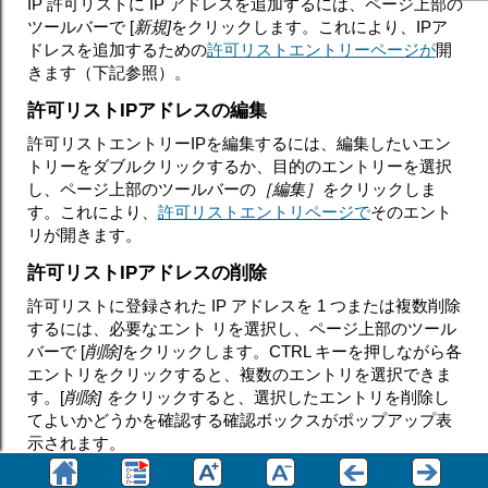
IP 許可リストに IP アドレスを追加するには、ページ上部の
ツールバーで [
新規]
をクリックします。これにより、IPア
ドレスを追加するための
許可リストエントリーページが
開
きます（下記参照）。
許可リストIPアドレスの編集
許可リストエントリーIPを編集するには、編集したいエン
トリーをダブルクリックするか、目的のエントリーを選択
し、ページ上部のツールバーの
［編集］を
クリックしま
す。これにより、
許可リストエントリページで
そのエント
リが開きます。
許可リストIPアドレスの削除
許可リストに登録された IP アドレスを 1 つまたは複数削除
するには、必要なエント リを選択し、ページ上部のツール
バーで [
削除]
をクリックします。CTRL キーを押しながら各
エントリをクリックすると、複数のエントリを選択できま
す。[
削除] を
クリックすると、選択したエントリを削除し
てよいかどうかを確認する確認ボックスがポップアップ表
示されます。
許可リストへのIPアドレスのインポート