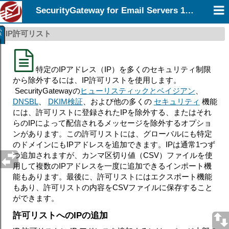
SecurityGateway for Email Servers 12.0
索
IP許可リスト
特定のIPアドレス（IP）を多くのセキュリティ制限
から除外するには、IP許可リストを使用します。
SecurityGatewayの
ヒューリスティックとベイジアン
、
DNSBL
、
DKIM検証
、および他の多くの
セキュリティ
機能
には、許可リストに登録されたIPを除外する、またはそれ
らのIPによって配信されるメッセージを除外するオプショ
ンがあります。この許可リストには、グローバルにも特定
のドメインにもIPアドレスを追加できます。IPは通常1つず
つ追加されますが、カンマ区切り値（CSV）ファイルを使
用して複数のIPアドレスを一度に追加できるインポート機
能もあります。最後に、許可リストにはエクスポート機能
もあり、許可リストの内容をCSVファイルに保存すること
ができます。
許可リストへのIPの追加