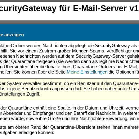
curityGateway für E-Mail-Server v1
e anzeigen
täne-Ordner werden Nachrichten abgelegt, die SecurityGateway als zu 
hilft, Sie vor einem Zustrom großer Mengen Spams, verdächtiger und
ebenen Nachrichten werden auf dem SecurityGateway-Server gehalte
s der Quarantäne freigeben (sie werden dann als legitime Nachrichte
g Übersichten über die Inhalte Ihres Quarantäne-Ordners per E-Mail
helfen
. Sie können über die Seite
Meine Einstellungen
die Optionen fü
Der Systemverwalter bestimmt, ob ein Benutzer auf den Quarantäne-O
das eigene Benutzerkonto anpassen darf. Sie haben daher unter Umst
Einstellungen Zugriff.
n der Quarantäne enthält eine Spalte, in der Datum und Uhrzeit, verm
ür Absender und Empfänger und den Betreff der Nachricht. In weitere
eben wurde, sowie ihre Größe und ihre Nachrichten-Bewertung, ein 
iste am oberen Rand der Quarantäne-Übersicht stehen Ihnen mehrere
Aufgaben erledigen können: