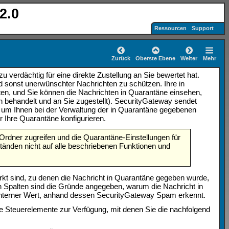
2.0
Ressourcen
Support
Zurück
Oberste Ebene
Weiter
Mehr
verdächtig für eine direkte Zustellung an Sie bewertet hat.
 sonst unerwünschter Nachrichten zu schützen. Ihre in
n, und Sie können die Nachrichten in Quarantäne einsehen,
n behandelt und an Sie zugestellt). SecurityGateway sendet
, um Ihnen bei der Verwaltung der in Quarantäne gegebenen
r Ihre Quarantäne konfigurieren.
rdner zugreifen und die Quarantäne-Einstellungen für
änden nicht auf alle beschriebenen Funktionen und
erkt sind, zu denen die Nachricht in Quarantäne gegeben wurde,
n Spalten sind die Gründe angegeben, warum die Nachricht in
interner Wert, anhand dessen SecurityGateway Spam erkennt
.
 Steuerelemente zur Verfügung, mit denen Sie die nachfolgend