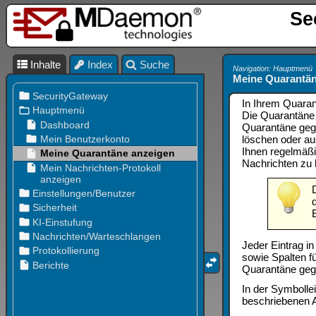
Se
Inhalte
Index
Suche
Navigation: Hauptmenü
Meine Quarantän
In Ihrem Quaran
Die Quarantäne 
Quarantäne geg
löschen oder au
Ihnen regelmäßi
Nachrichten zu 
Jeder Eintrag i
sowie Spalten f
Quarantäne geg
In der Symbolle
beschriebenen 