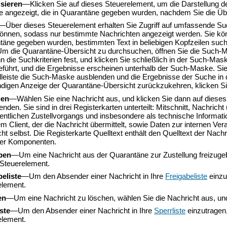
isieren
—Klicken Sie auf dieses Steuerelement, um die Darstellung d
ge angezeigt, die in Quarantäne gegeben wurden, nachdem Sie die Üb
—Über dieses Steuerelement erhalten Sie Zugriff auf umfassende Suc
 können, sodass nur bestimmte Nachrichten angezeigt werden
. Sie k
äne gegeben wurden, bestimmten Text in beliebigen Kopfzeilen such
Um die Quarantäne-Übersicht zu durchsuchen, öffnen Sie die Such-M
n die Suchkriterien fest, und klicken Sie schließlich in der Such-M
eführt, und die Ergebnisse erscheinen unterhalb der Such-Maske. Si
leiste die Such-Maske ausblenden und die Ergebnisse der Suche in 
ändigen Anzeige der Quarantäne-Übersicht zurückzukehren, klicken S
gen
—Wählen Sie eine Nachricht aus, und klicken Sie dann auf dieses
enden. Sie sind in drei Registerkarten unterteilt
: Mitschnitt, Nachricht
gentlichen Zustellvorgangs und insbesondere als technische Informa
m Client, der die Nachricht übermittelt, sowie Daten zur internen Vera
ht selbst.
Die Registerkarte Quelltext enthält den Quelltext der Nac
ger Komponenten
.
ben
—Um eine Nachricht aus der Quarantäne zur Zustellung freizugebe
 Steuerelement.
beliste
—Um den Absender einer Nachricht in Ihre
Freigabeliste
einzu
element.
en
—Um eine Nachricht zu löschen, wählen Sie die Nachricht aus, und
ste
—Um den Absender einer Nachricht in Ihre
Sperrliste
einzutragen,
element.