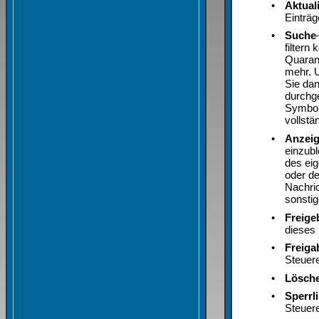
•
Aktual
Einträ
•
Suche
filtern
Quarant
mehr. 
Sie dan
durchg
Symbol
vollst
•
Anzei
einzubl
des ei
oder de
Nachric
sonsti
•
Freige
dieses
•
Freiga
Steuer
•
Lösch
•
Sperrli
Steuer