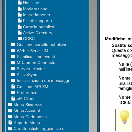
Modifiche in
Sostituisc
Questa opz
messaggio i
Nulla 
nell'in
Nome
una lis
famigli
Nome 
lista a