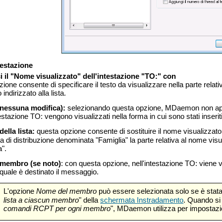
testazione
i il "Nome visualizzato" dell'intestazione "TO:" con
ione consente di specificare il testo da visualizzare nella parte rel
ndirizzato alla lista.
(nessuna modifica):
selezionando questa opzione, MDaemon non apport
testazione TO: vengono visualizzati nella forma in cui sono stati inseriti
della lista:
questa opzione consente di sostituire il nome visualizzato 
ta di distribuzione denominata "Famiglia" la parte relativa al nome visu
a".
membro (se noto)
: con questa opzione, nell'intestazione TO: viene v
l quale è destinato il messaggio.
L'opzione
Nome
del membro
può essere selezionata solo se è stata
lista a ciascun membro
" della
schermata Instradamento
. Quando si
comandi RCPT per ogni membro
", MDaemon utilizza per impostazio