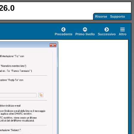
26.0
Risorse
Supporto
Precedente
Primo livello
Successivo
Altro