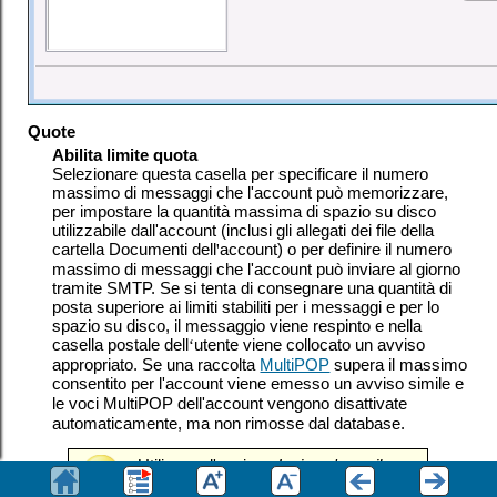
Quote
Abilita limite quota
Selezionare questa casella per specificare il numero
massimo di messaggi che l'account può memorizzare,
per impostare la quantità massima di spazio su disco
utilizzabile dall'account (inclusi gli allegati dei file della
cartella Documenti dell
'
account) o per definire il numero
massimo di messaggi che l'account può inviare al giorno
tramite SMTP. Se si tenta di consegnare una quantità di
posta superiore ai limiti stabiliti per i messaggi e per lo
spazio su disco, il messaggio viene respinto e nella
casella postale dell
‘
utente viene collocato un avviso
appropriato. Se una raccolta
MultiPOP
supera il massimo
consentito per l'account
viene emesso un avviso simile e
le voci MultiPOP dell'account
vengono disattivate
automaticamente, ma non rimosse dal database.
Utilizzare l'opzione
Invia un'e-mail
all'utente se viene raggiunta questa