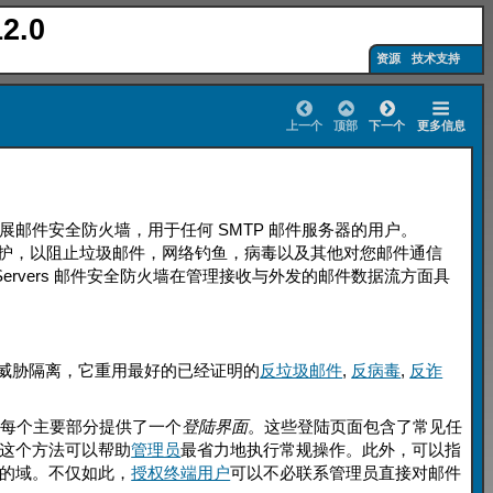
2.0
资源
技术支持
上一个
顶部
下一个
更多信息
力于发展邮件安全防火墙，用于任何 SMTP 邮件服务器的用户。
边缘提供全面的保护，以阻止垃圾邮件，网络钓鱼，病毒以及其他对您邮件通信
mail Servers 邮件安全防火墙在管理接收与外发的邮件数据流方面具
与各种威胁隔离，它重用最好的已经证明的
反垃圾邮件
,
反病毒
,
反诈
y 的每个主要部分提供了一个
登陆界面
。这些登陆页面包含了常见任
这个方法可以帮助
管理员
最省力地执行常规操作。此外，可以指
的域。不仅如此，
授权终端用户
可以不必联系管理员直接对邮件