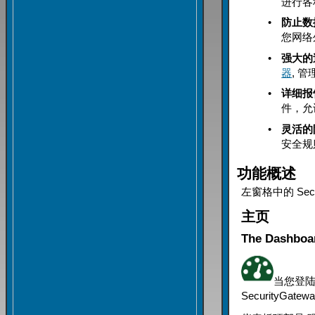
进行各
•
防止数
您网络
•
强大的
器
, 管
•
详细报
件，允
•
灵活的
安全规
功能概述
左窗格中的 Se
主页
The Dashboa
当您登陆到
SecurityG