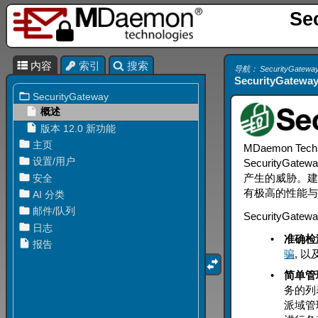
Se
内容
索引
搜索
导航： SecurityGatewa
SecurityGateway
MDaemon 
Security
产生的威胁。建立于
有极高的性能
SecurityG
•
准确检
骗
, 以
•
简单管
务的列
派域管