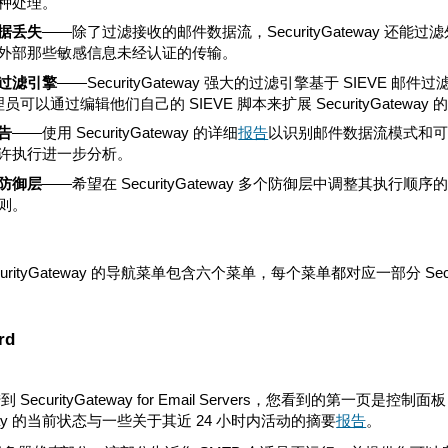
种处理。
据丢失
——
除了过滤接收的邮件数据流，SecurityGateway
外部那些敏感信息未经认证的传输。
过滤引擎
——
SecurityGateway 强大的过滤引擎基于 SIEVE 
理员可以通过编辑他们自己的 SIEVE 脚本来扩展 SecurityGateway
告
——
使用 SecurityGateway 的详细
报告
以识别邮件数据流模式和
许执行进一步分析。
防御层
——希望在 SecurityGateway 多个防御层中调整其
则。
curityGateway 的导航菜单包含六个菜单，每个菜单都对应一部分 Se
rd
 SecurityGateway for Email Servers，您看到的
ateway 的当前状态与一些关于其近 24 小时内活动的摘要
报告
。