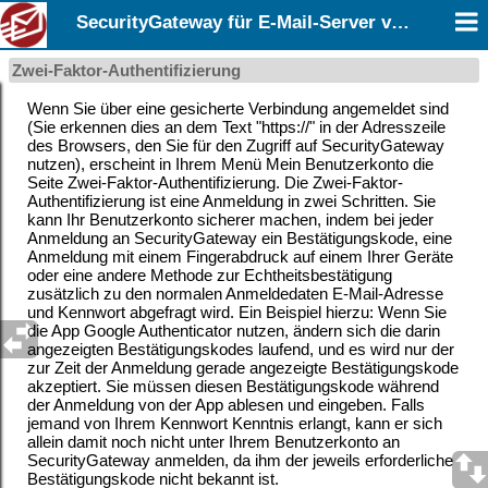
SecurityGateway für E-Mail-Server v12.0
Zwei-Faktor-Authentifizierung
Wenn Sie über eine gesicherte Verbindung angemeldet sind
(Sie erkennen dies an dem Text "https://" in der Adresszeile
des Browsers, den Sie für den Zugriff auf SecurityGateway
nutzen), erscheint in Ihrem Menü Mein Benutzerkonto die
Seite Zwei-Faktor-Authentifizierung. Die Zwei-Faktor-
Authentifizierung ist eine Anmeldung in zwei Schritten. Sie
kann Ihr Benutzerkonto sicherer machen, indem bei jeder
Anmeldung an SecurityGateway ein Bestätigungskode, eine
Anmeldung mit einem Fingerabdruck auf einem Ihrer Geräte
oder eine andere Methode zur Echtheitsbestätigung
zusätzlich zu den normalen Anmeldedaten E-Mail-Adresse
und Kennwort abgefragt wird. Ein Beispiel hierzu: Wenn Sie
die App Google Authenticator nutzen, ändern sich die darin
angezeigten Bestätigungskodes laufend, und es wird nur der
zur Zeit der Anmeldung gerade angezeigte Bestätigungskode
akzeptiert. Sie müssen diesen Bestätigungskode während
der Anmeldung von der App ablesen und eingeben. Falls
jemand von Ihrem Kennwort Kenntnis erlangt, kann er sich
allein damit noch nicht unter Ihrem Benutzerkonto an
SecurityGateway anmelden, da ihm der jeweils erforderliche
Bestätigungskode nicht bekannt ist.