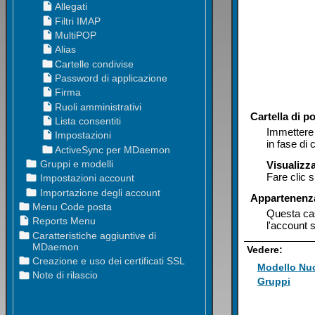
Cartella di p
Immettere 
in fase di
Visualizz
Fare clic 
Appartenenz
Questa cas
l'account s
Vedere:
Modello Nu
Gruppi