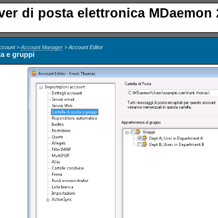
ver di posta elettronica MDaemon 
ccount >
Account Manager
> Account Editor
ta e gruppi