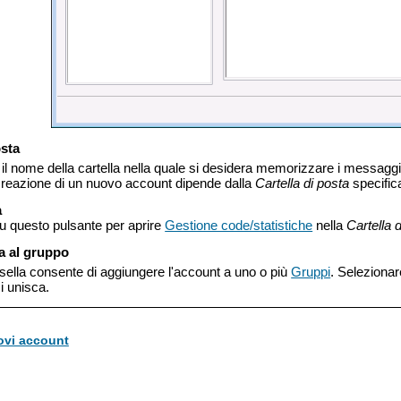
osta
il nome della cartella nella quale si desidera memorizzare i messaggi e-
 creazione di un nuovo account dipende dalla
Cartella di posta
specific
a
su questo pulsante per aprire
Gestione code/statistiche
nella
Cartella 
a al gruppo
ella consente di aggiungere l'account a uno o più
Gruppi
. Selezionar
i unisca.
ovi account