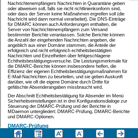
Nachrichtenempfängers Nachrichten in Quarantäne geben
oder abweisen soll, falls sie nicht richtlinienkonform sind,
oder dass der Server keine Maßnahmen ergreifen soll (die
Nachricht wird dann normal verarbeitet). Die DNS-Einträge
für DMARC können auch Anforderungen enthalten, die
Server von Nachrichtenempfängern zum Versand
bestimmter Berichte veranlassen. Solche Berichte können
die Anzahl der eingehenden Nachrichten angeben, die
angeblich aus einer Domäne stammen, die Anteile der
erfolgreich und nicht erfolgreich echtheitsbestätigten
Nachrichten und Einzelheiten über fehlgeschlagene
Echtheitsbestätigungsversuche. Die Leistungsmerkmale für
die DMARC-Berichte können insbesondere helfen, die
Effizienz der eigenen Echtheitsbestätigungsmaßnahmen für
E-Mail-Nachrichten zu beurteilen, und sie geben Auskunft
darüber, wie oft die eigene Domäne durch Dritte für
gefälschte Absenderangaben missbraucht wird.
Der Abschnitt Echtheitsbestätigung für Absender im Menü
Sicherheitseinstellungen ist in drei Konfigurationsdialoge zur
Steuerung der DMARC-Prüfung und der Berichte in
MDaemon untergliedert: DMARC-Prüfung, DMARC-Berichte
und DMARC-Optionen.
DMARC-Prüfung
Während der DMARC-Prüfung fragt MDaemon die DMARC-