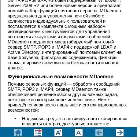
SMTP/POP3/IMAP, который поддерживает
Windows 7,
Server 2008 R2 или более новые версии
и предлагает
полный набор функций почтового сервера. MDaemon
предназначен для управления почтой любого
количества индивидуальных пользователей и
поставляется в комплекте с мощным набором
интегрированных инструментов для управления
почтовыми аккаунтами и форматами сообщений.
MDaemon предлагает масштабируемый почтовый
сервер SMTP, POP3 и IMAP4 с поддержкой LDAP и
Active Directory, интегрированный почтовый клиент на
базе браузера, фильтрацию содержимого, фильтры
спама, широкие возможности безопасности и многое
другое.
Функциональные возможности MDaemon
Помимо основных функций — обработки сообщений
SMTP, POP3 и IMAP4, сервер MDaemon также
обеспечивает решение массы других важных задач,
некоторые из которых перечислены ниже. Ниже
приведён список всего лишь части его функциональных
возможностей:
•
Надежные средства антивирусного сканирования
и защиты от угроз, доступные в качестве
дополнения к вашей лицензии MDaemon или
MDaemon Private Cloud. Пользователям