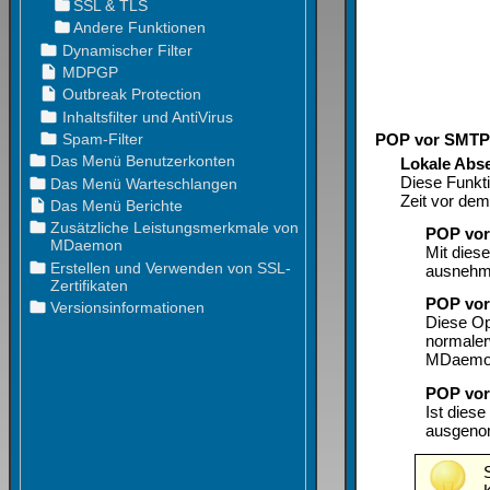
POP vor SMT
Lokale Abse
Diese Funkt
Zeit vor dem
POP vor
Mit diese
ausnehm
POP vor
Diese Op
normaler
MDaemon 
POP vor
Ist diese
ausgen