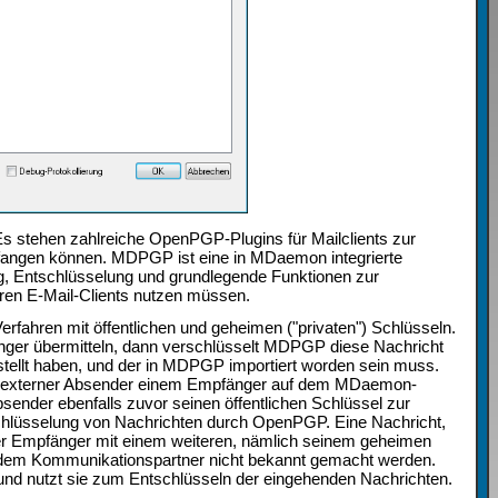
s stehen zahlreiche OpenPGP-Plugins für Mailclients zur
pfangen können. MDPGP ist eine in MDaemon integrierte
, Entschlüsselung und grundlegende Funktionen zur
ihren E-Mail-Clients nutzen müssen.
ahren mit öffentlichen und geheimen ("privaten") Schlüsseln.
änger übermitteln, dann verschlüsselt MDPGP diese Nachricht
tellt haben, und der in MDPGP importiert worden sein muss.
 ein externer Absender einem Empfänger auf dem MDaemon-
ender ebenfalls zuvor seinen öffentlichen Schlüssel zur
schlüsselung von Nachrichten durch OpenPGP. Eine Nachricht,
 der Empfänger mit einem weiteren, nämlich seinem geheimen
f dem Kommunikationspartner nicht bekannt gemacht werden.
d nutzt sie zum Entschlüsseln der eingehenden Nachrichten.