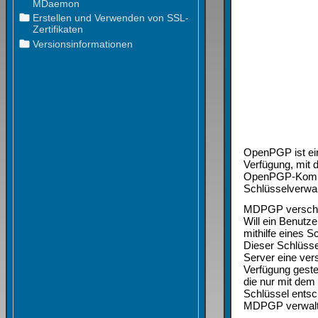
OpenPGP ist ein
Verfügung, mit 
OpenPGP-Kompon
Schlüsselverwal
MDPGP verschlüs
Will ein Benutz
mithilfe eines 
Dieser Schlüsse
Server eine ver
Verfügung geste
die nur mit dem
Schlüssel entsc
MDPGP verwalte