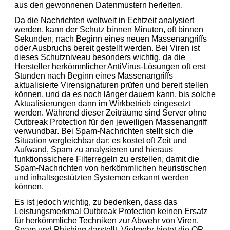
aus den gewonnenen Datenmustern herleiten.
Da die Nachrichten weltweit in Echtzeit analysiert
werden, kann der Schutz binnen Minuten, oft binnen
Sekunden, nach Beginn eines neuen Massenangriffs
oder Ausbruchs bereit gestellt werden. Bei Viren ist
dieses Schutzniveau besonders wichtig, da die
Hersteller herkömmlicher AntiVirus-Lösungen oft erst
Stunden nach Beginn eines Massenangriffs
aktualisierte Virensignaturen prüfen und bereit stellen
können, und da es noch länger dauern kann, bis solche
Aktualisierungen dann im Wirkbetrieb eingesetzt
werden. Während dieser Zeiträume sind Server ohne
Outbreak Protection für den jeweiligen Massenangriff
verwundbar. Bei Spam-Nachrichten stellt sich die
Situation vergleichbar dar; es kostet oft Zeit und
Aufwand, Spam zu analysieren und hieraus
funktionssichere Filterregeln zu erstellen, damit die
Spam-Nachrichten von herkömmlichen heuristischen
und inhaltsgestützten Systemen erkannt werden
können.
Es ist jedoch wichtig, zu bedenken, dass das
Leistungsmerkmal Outbreak Protection keinen Ersatz
für herkömmliche Techniken zur Abwehr von Viren,
Spam und Phishing darstellt. Vielmehr bietet die OP