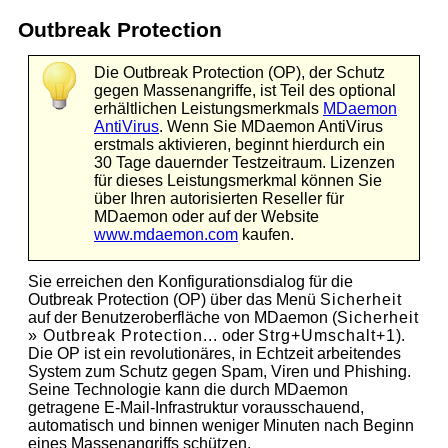
Outbreak Protection
Die Outbreak Protection (OP), der Schutz
gegen Massenangriffe, ist Teil des optional
erhältlichen Leistungsmerkmals
MDaemon
AntiVirus
. Wenn Sie MDaemon AntiVirus
erstmals aktivieren, beginnt hierdurch ein
30 Tage dauernder Testzeitraum. Lizenzen
für dieses Leistungsmerkmal können Sie
über Ihren autorisierten Reseller für
MDaemon oder auf der Website
www.mdaemon.com
kaufen.
Sie erreichen den Konfigurationsdialog für die
Outbreak Protection (OP) über das Menü
Sicherheit
auf der Benutzeroberfläche von MDaemon (
Sicherheit
»
Outbreak Protection...
oder
Strg+Umschalt+1
).
Die OP ist ein revolutionäres, in Echtzeit arbeitendes
System zum Schutz gegen Spam, Viren und Phishing.
Seine Technologie kann die durch MDaemon
getragene E-Mail-Infrastruktur vorausschauend,
automatisch und binnen weniger Minuten nach Beginn
eines Massenangriffs schützen.