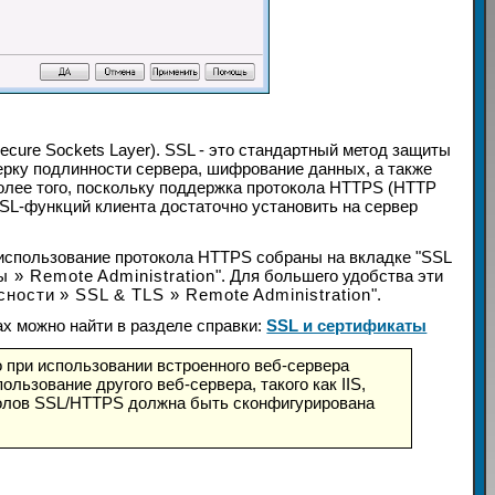
cure Sockets Layer). SSL - это стандартный метод защиты
ерку подлинности сервера, шифрование данных, а также
олее того, поскольку поддержка протокола HTTPS (HTTP
SSL-функций клиента достаточно установить на сервер
а использование протокола HTTPS собраны на вкладке "SSL
 » Remote Administration
". Для большего удобства эти
ности » SSL & TLS » Remote Administration
".
 можно найти в разделе справки:
SSL и сертификаты
ко при использовании встроенного веб-сервера
льзование другого веб-сервера, такого как IIS,
олов SSL/HTTPS должна быть сконфигурирована