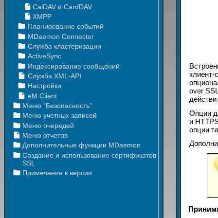
Встроен
клиент-
опциона
over SS
действи
Опции д
и HTTPS
опции т
Дополни
Приним