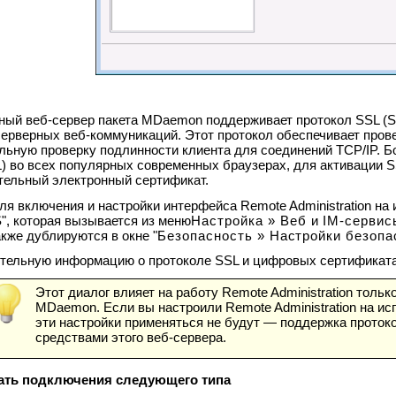
ный веб-сервер пакета MDaemon поддерживает протокол SSL (Se
серверных веб-коммуникаций. Этот протокол обеспечивает пров
льную проверку подлинности клиента для соединений TCP/IP. Б
L) во всех популярных современных браузерах, для активации 
тельный электронный сертификат.
ля включения и настройки интерфейса Remote Administration н
", которая вызывается из меню
Настройка » Веб и IM-сервисы
акже дублируются в окне "
Безопасность » Настройки безопас
тельную информацию о протоколе SSL и цифровых сертификатах
Этот диалог влияет на работу Remote Administration толь
MDaemon. Если вы настроили Remote Administration на испо
эти настройки применяться не будут
—
поддержка проток
средствами этого веб-сервера.
ать подключения следующего типа