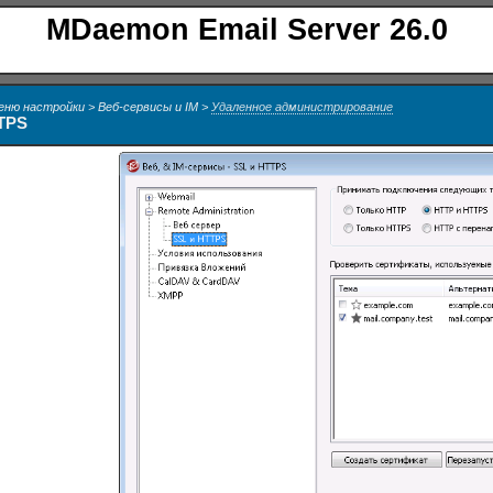
MDaemon Email Server 26.0
еню настройки > Веб-сервисы и IM >
Удаленное администрирование
TPS