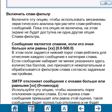
Включить спам-фильтр
Включите эту опцию, чтобы использовать механизмы
эвристического анализа при расчете спам-рейтинга
сообщений. Пока эта опция не включена, на этом
экране не будет доступна ни одна другая опция
Спама-фильтра.
Сообщение является спамом, если его очки
больше или равны [xx] (0.0-500.0)
В этом поле задается нижний порог спам-рейтинга для
отнесения каждого сообщения к категории спама.
Если сообщение набирает не менее указанного здесь
количества баллов, оно признается нежелательным и
обрабатывается фильтром спама согласно заданным
настройкам.
SMTP отклоняет сообщения с очками больше или
равными [xx] (0=никогда)
Используйте эту опцию, чтобы назначить порог
отклонения оценки спама. Если оценка спам-
сообщения превышает или равна этой оценке, такое
сообщение будет полностью отклонено и не будет
подвергаться проверке по остальным параметрам (с
возможной последующей доставкой). Заданное здесь