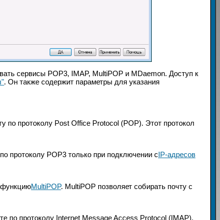
овать сервисы POP3, IMAP, MultiPOP и MDaemon. Доступ к
ы"
. Он также содержит параметры для указания
 по протоколу Post Office Protocol (POP). Этот протокол
 по протоколу POP3 только при подключении с
IP-адресов
ь функцию
MultiPOP
. MultiPOP позволяет собирать почту с
е по протоколу Internet Message Access Protocol (IMAP).