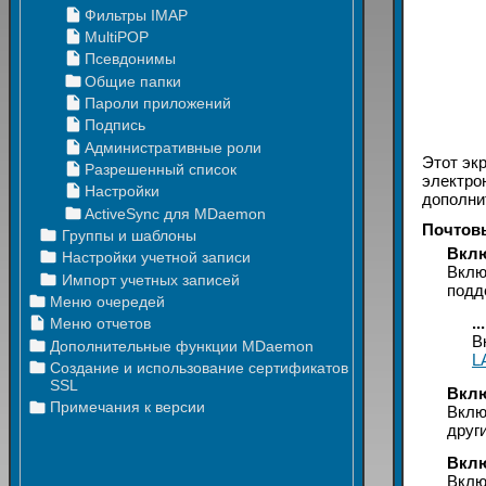
Этот эк
электро
дополни
Почтов
Вклю
Вклю
подд
.
В
L
Вклю
Вклю
друг
Вклю
Вклю