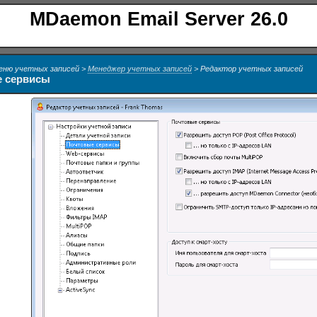
MDaemon Email Server 26.0
еню учетных записей >
Менеджер учетных записей
> Редактор учетных записей
 сервисы