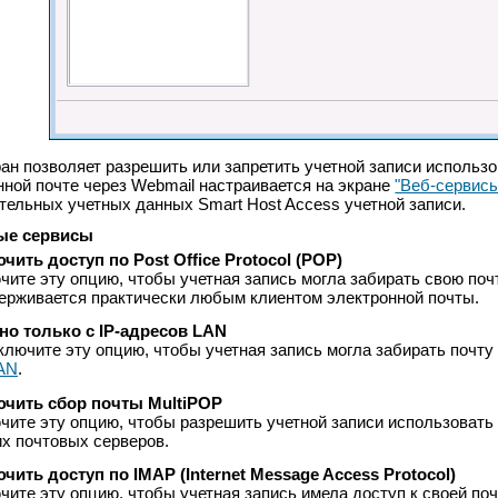
ран позволяет разрешить или запретить учетной записи использ
нной почте через Webmail настраивается на экране
"Веб-сервис
тельных учетных данных Smart Host Access учетной записи.
ые сервисы
чить доступ по Post Office Protocol (POP)
чите эту опцию, чтобы учетная запись могла забирать свою почту
ерживается практически любым клиентом электронной почты.
..но только с IP-адресов LAN
ключите эту опцию, чтобы учетная запись могла забирать почту
AN
.
чить сбор почты MultiPOP
чите эту опцию, чтобы разрешить учетной записи использоват
их почтовых серверов.
чить доступ по IMAP (Internet Message Access Protocol)
чите эту опцию, чтобы учетная запись имела доступ к своей почт