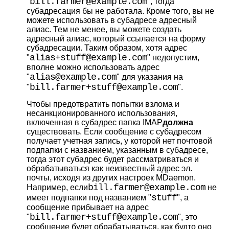
bill.farmer@example.com
"
", тогда
субадресация бы не работала. Кроме того, вы не
можете использовать в субадресе адресный
алиас. Тем не менее, вы можете создать
адресный алиас, который ссылается на форму
субадресации. Таким образом, хотя адрес
alias+stuff@example.com
"
" недопустим,
вполне можно использовать адрес
alias@example.com
"
" для указания на
bill.farmer+stuff@example.com
"
".
Чтобы предотвратить попытки взлома и
несанкционированного использования,
включенная в субадрес папка IMAP
должна
существовать. Если сообщение с субадресом
получает учетная запись, у которой нет почтовой
подпапки с названием, указанным в субадресе,
тогда этот субадрес будет рассматриваться и
обрабатываться как неизвестный адрес эл.
почты, исходя из других настроек MDaemon.
bill.farmer@example.com
Например, если
не
stuff
имеет подпапки под названием "
", а
сообщение прибывает на адрес
bill.farmer+stuff@example.com
"
", это
сообщение будет обрабатываться, как будто оно