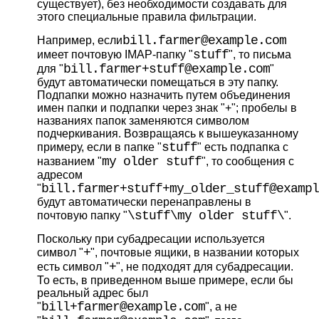
существует), без необходимости создавать для
этого специальные правила фильтрации.
bill.farmer@example.com
Например, если
stuff
имеет почтовую IMAP-папку "
", то письма
bill.farmer+stuff@example.com
для "
"
будут автоматически помещаться в эту папку.
Подпапки можно назначить путем объединения
имен папки и подпапки через знак "+"; пробелы в
названиях папок заменяются символом
подчеркивания. Возвращаясь к вышеуказанному
stuff
примеру, если в папке "
" есть подпапка с
my older stuff
названием "
", то сообщения с
адресом
bill.farmer+stuff+my_older_stuff@exampl
"
будут автоматически перенаправлены в
\stuff\my older stuff\
почтовую папку "
".
Поскольку при субадресации используется
+
символ "
", почтовые ящики, в названии которых
+
есть символ "
", не подходят для субадресации.
То есть, в приведенном выше примере, если бы
реальный адрес был
bill+farmer@example.com
"
", а не