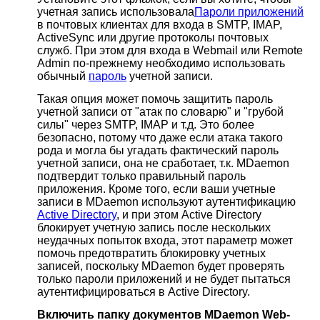
учетная запись использовала
Пароли приложений
в почтовых клиентах для входа в SMTP, IMAP,
ActiveSync или другие протоколы почтовых
служб. При этом для входа в Webmail или Remote
Admin по-прежнему необходимо использовать
обычный
пароль
учетной записи.
Такая опция может помочь защитить пароль
учетной записи от "атак по словарю" и "грубой
силы" через SMTP, IMAP и т.д. Это более
безопасно, потому что даже если атака такого
рода и могла бы угадать фактический пароль
учетной записи, она не сработает, т.к. MDaemon
подтвердит только правильный пароль
приложения. Кроме того, если ваши учетные
записи в MDaemon используют аутентификацию
Active Directory
, и при этом Active Directory
блокирует учетную запись после нескольких
неудачных попыток входа, этот параметр может
помочь предотвратить блокировку учетных
записей, поскольку MDaemon будет проверять
только пароли приложений и не будет пытаться
аутентифицироваться в Active Directory.
Включить папку документов MDaemon Web-