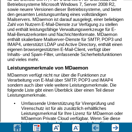
Betriebssysteme Microsoft
Windows 7, Server 2008 R2,
sowie neuere Versionen dieser Betriebssysteme,
und bietet
den gesamten Leistungsumfang eines vollständigen
Mailservers. MDaemon ist darauf ausgelegt, einer beliebigen
Zahl von Nutzern E-Mail-Dienste zur Verfügung zu stellen
und enthält leistungsfähige Verwaltungswerkzeuge für E-
Mail-Benutzerkonten und Nachrichtenformate. MDaemon
enthält skalierbare Mailserver-Dienste für SMTP, POP3 und
IMAP4, unterstützt LDAP und Active Directory, enthält einen
eigenen browsergestützten E-Mail-Client, verfügt über
Inhalts- und Spam-Filter, umfassende Sicherheitsfunktionen
und vieles mehr.
Leistungsmerkmale von MDaemon
MDaemon verfügt nicht nur über die Funktionen zur
Verarbeitung von E-Mail über SMTP, POP3 und IMAP4
sondern auch über viele weitere Leistungsmerkmale. Die
folgende Liste gibt einen Überblick über einen Teil dieser
Leistungsmerkmale.
•
Umfassende Unterstützung für Virenprüfung und
Virenschutz ist für als zusätzlich erhältliches
Leistungsmerkmal für Ihre Lizenz für MDaemon oder
MDaemon Private Cloud verfügbar. Wenn Sie diese
Leistungsmerkmale lizensieren, erhalten Sie
hierdurch Zugriff auf Schutz in Echtzeit gegen